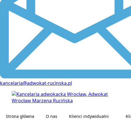
kancelaria@adwokat-rucinska.pl
Strona główna
O nas
Klienci indywidualni
Kl