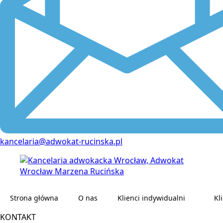
kancelaria@adwokat-rucinska.pl
Strona główna
O nas
Klienci indywidualni
Kl
KONTAKT