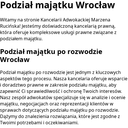
Podział majątku Wrocław
rawo spadkowe
Odszkodowania
Dla Ciebie
ziedziczenie ustawowe
Odszkodowania komunikacyjne
Dla firmy
Witamy na stronie Kancelarii Adwokackiej Marzena
ziedziczenie testamentowe
Odszkodowania powypadkowe
Rucińska! Jesteśmy doświadczoną kancelarią prawną,
rzyjęcie i odrzucenie spadku
Odszkodowania majątkowe
która oferuje kompleksowe usługi prawne związane z
twierdzenie nabycia spadku
podziałem majątku.
ział spadku
achowek
Podział majątku po rozwodzie
ydziedziczenie
Wrocław
Podział majątku po rozwodzie jest jednym z kluczowych
aspektów tego procesu. Nasza kancelaria oferuje wsparcie
i doradztwo prawne w zakresie podziału majątku, aby
zapewnić Ci sprawiedliwość i ochronę Twoich interesów.
Nasz zespół adwokatów specjalizuje się w analizie i ocenie
majątku, negocjacjach oraz reprezentacji klientów w
sprawach dotyczących podziału majątku po rozwodzie.
Dążymy do znalezienia rozwiązania, które jest zgodne z
Twoimi potrzebami i oczekiwaniami.