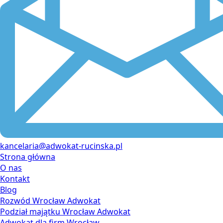
kancelaria@adwokat-rucinska.pl
Strona główna
O nas
Kontakt
Blog
Rozwód Wrocław Adwokat
Podział majątku Wrocław Adwokat
Adwokat dla firm Wrocław