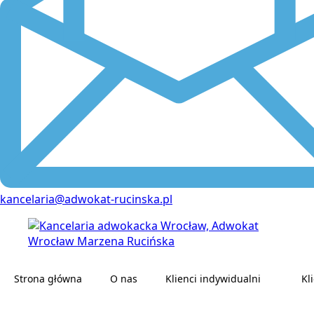
kancelaria@adwokat-rucinska.pl
Strona główna
O nas
Klienci indywidualni
Kl