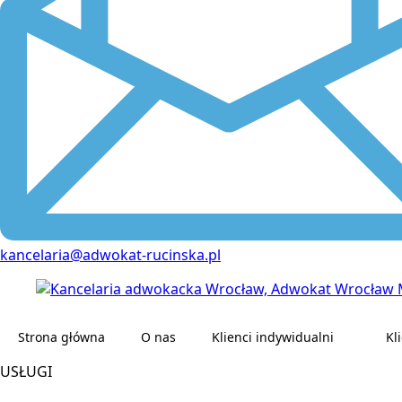
kancelaria@adwokat-rucinska.pl
Strona główna
O nas
Klienci indywidualni
Kl
USŁUGI