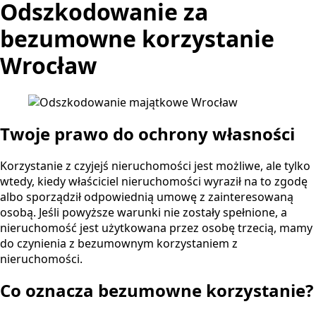
Odszkodowanie za
Prawo rodzinne
Prawo
D
bezumowne korzystanie
Rozwód
Sprawy
D
Alimenty
Zasied
Wrocław
Miejsce pobytu dziecka
Zniesi
Kontakty z dzieckiem
Odwoła
Ustalenie ojcostwa
Roszcz
Podział majątku
Bezpo
Twoje prawo do ochrony własności
Korzystanie z czyjejś nieruchomości jest możliwe, ale tylko
wtedy, kiedy właściciel nieruchomości wyraził na to zgodę
albo sporządził odpowiednią umowę z zainteresowaną
osobą. Jeśli powyższe warunki nie zostały spełnione, a
nieruchomość jest użytkowana przez osobę trzecią, mamy
do czynienia z bezumownym korzystaniem z
nieruchomości.
Co oznacza bezumowne korzystanie?