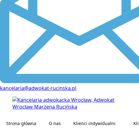
kancelaria@adwokat-rucinska.pl
Strona główna
O nas
Klienci indywidualni
Kl